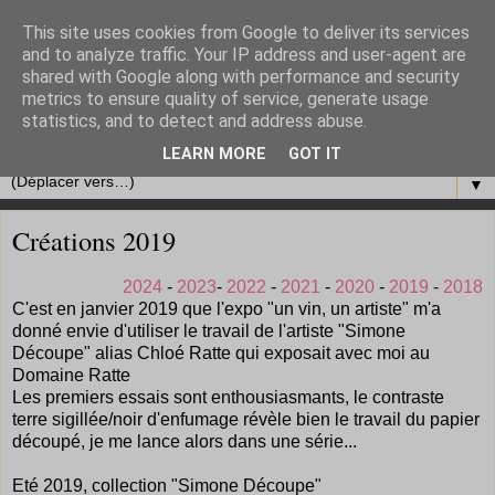
This site uses cookies from Google to deliver its services
and to analyze traffic. Your IP address and user-agent are
shared with Google along with performance and security
metrics to ensure quality of service, generate usage
statistics, and to detect and address abuse.
LEARN MORE
GOT IT
▼
Créations 2019
2024
-
2023
-
2022
-
2021
-
2020
-
2019
-
2018
C'est en janvier 2019 que l'expo "un vin, un artiste" m'a
donné envie d'utiliser le travail de l'artiste "Simone
Découpe" alias Chloé Ratte qui exposait avec moi au
Domaine Ratte
Les premiers essais sont enthousiasmants, le contraste
terre sigillée/noir d'enfumage révèle bien le travail du papier
découpé, je me lance alors dans une série...
Eté 2019, collection "Simone Découpe"