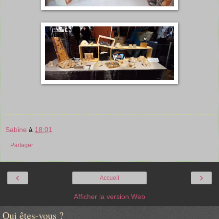
Sabine
à
18:01
Partager
‹
›
Accueil
Afficher la version Web
Qui êtes-vous ?