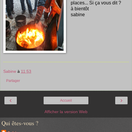
places... Si ça vous dit ?
à bientôt
sabine
Sabine
à
11:53
Partager
‹
›
Accueil
Afficher la version Web
Qui êtes-vous ?