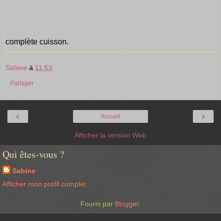
complète cuisson.
Sabine
à
11:53
Partager
‹
›
Accueil
Afficher la version Web
Qui êtes-vous ?
Sabine
Afficher mon profil complet
Fourni par
Blogger
.